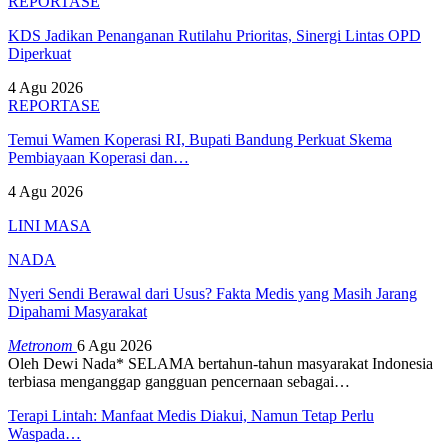
REPORTASE
KDS Jadikan Penanganan Rutilahu Prioritas, Sinergi Lintas OPD
Diperkuat
4 Agu 2026
REPORTASE
Temui Wamen Koperasi RI, Bupati Bandung Perkuat Skema
Pembiayaan Koperasi dan…
4 Agu 2026
LINI MASA
NADA
Nyeri Sendi Berawal dari Usus? Fakta Medis yang Masih Jarang
Dipahami Masyarakat
Metronom
6 Agu 2026
Oleh Dewi Nada*
SELAMA bertahun-tahun masyarakat Indonesia
terbiasa menganggap gangguan pencernaan sebagai
…
Terapi Lintah: Manfaat Medis Diakui, Namun Tetap Perlu
Waspada…