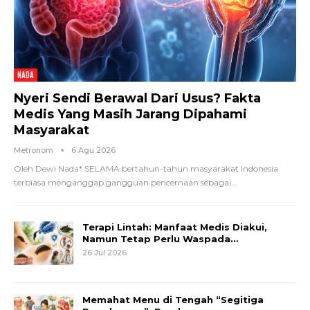
NADA
Nyeri Sendi Berawal Dari Usus? Fakta
Medis Yang Masih Jarang Dipahami
Masyarakat
Metronom
6 Agu 2026
Oleh Dewi Nada*
SELAMA bertahun-tahun masyarakat Indonesia
terbiasa menganggap gangguan pencernaan sebagai
…
Terapi Lintah: Manfaat Medis Diakui,
Namun Tetap Perlu Waspada…
26 Jul 2026
Memahat Menu di Tengah “Segitiga