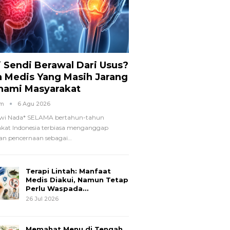
i Sendi Berawal Dari Usus?
a Medis Yang Masih Jarang
hami Masyarakat
om
6 Agu 2026
wi Nada*
SELAMA bertahun-tahun
kat Indonesia terbiasa menganggap
n pencernaan sebagai
…
Terapi Lintah: Manfaat
Medis Diakui, Namun Tetap
Perlu Waspada…
26 Jul 2026
Memahat Menu di Tengah