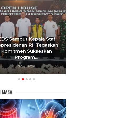
KDS Sambut Kepala Staf
Tebang 10 Pohon
presidenan RI, Tegaskan
Berujung Pe
Komitmen Sukseskan
Videotron,
Program…
Bandu
5 Agu 2026
5 Agu 20
I MASA