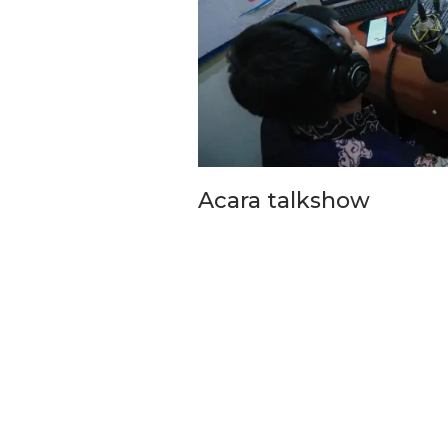
Temui Wamen Koperasi R
Bupati Bandung Perkua
Skema Pembiayaan Koper
Acara talkshow
Dan…
4 Agu 2026