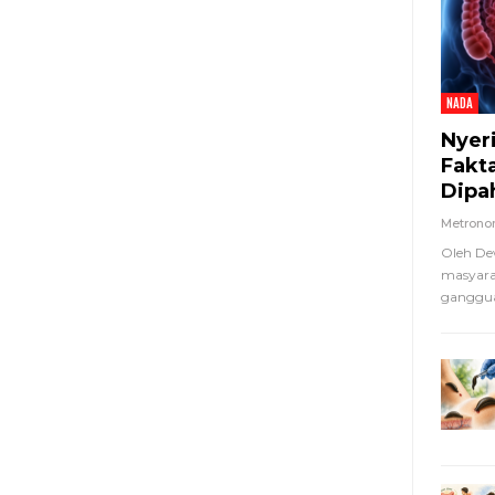
NADA
Nyer
Fakt
Dipa
Metron
Oleh De
masyara
ganggua