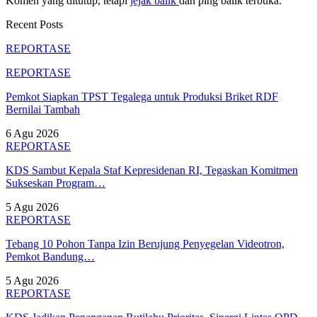
Komen yang ditutup, tetapi
jejak balik
dan ping balik terbuka.
Recent Posts
REPORTASE
REPORTASE
Pemkot Siapkan TPST Tegalega untuk Produksi Briket RDF
Bernilai Tambah
6 Agu 2026
REPORTASE
KDS Sambut Kepala Staf Kepresidenan RI, Tegaskan Komitmen
Sukseskan Program…
5 Agu 2026
REPORTASE
Tebang 10 Pohon Tanpa Izin Berujung Penyegelan Videotron,
Pemkot Bandung…
5 Agu 2026
REPORTASE