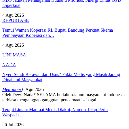
KDS Jadikan Penanganan Rutilahu Prioritas, Sinergi Lintas OPD
Diperkuat
4 Agu 2026
REPORTASE
Temui Wamen Koperasi RI, Bupati Bandung Perkuat Skema
Pembiayaan Koperasi dan…
4 Agu 2026
LINI MASA
NADA
Nyeri Sendi Berawal dari Usus? Fakta Medis yang Masih Jarang
Dipahami Masyarakat
Metronom
6 Agu 2026
Oleh Dewi Nada*
SELAMA bertahun-tahun masyarakat Indonesia
terbiasa menganggap gangguan pencernaan sebagai
…
Terapi Lintah: Manfaat Medis Diakui, Namun Tetap Perlu
Waspada…
26 Jul 2026