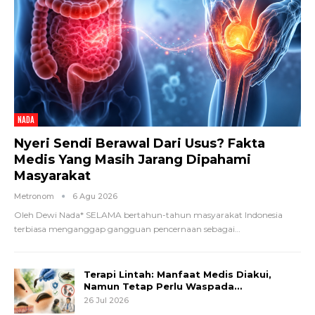
NADA
Nyeri Sendi Berawal Dari Usus? Fakta
Medis Yang Masih Jarang Dipahami
Masyarakat
Metronom
6 Agu 2026
Oleh Dewi Nada*
SELAMA bertahun-tahun masyarakat Indonesia
terbiasa menganggap gangguan pencernaan sebagai
…
Terapi Lintah: Manfaat Medis Diakui,
Namun Tetap Perlu Waspada…
26 Jul 2026