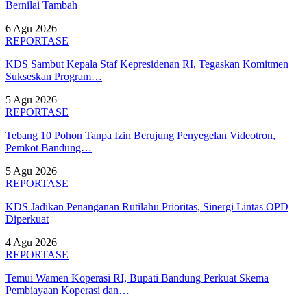
Bernilai Tambah
6 Agu 2026
REPORTASE
KDS Sambut Kepala Staf Kepresidenan RI, Tegaskan Komitmen
Sukseskan Program…
5 Agu 2026
REPORTASE
Tebang 10 Pohon Tanpa Izin Berujung Penyegelan Videotron,
Pemkot Bandung…
5 Agu 2026
REPORTASE
KDS Jadikan Penanganan Rutilahu Prioritas, Sinergi Lintas OPD
Diperkuat
4 Agu 2026
REPORTASE
Temui Wamen Koperasi RI, Bupati Bandung Perkuat Skema
Pembiayaan Koperasi dan…