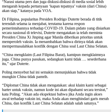
“Narasi utama pers dan juga diskusi-diskusi di media sosial lebih
mengarah kepada pertanyaan ‘kapan tepatnya’ vaksin (dari China)
akan siap,” katanya pada VOA.
Di Filipina, popularitas Presiden Rodrigo Duterte berada di titik
terendah selama ia menjabat, terutama karena respon
pemerintahannya terhadap COVID-19. Dalam pidato yang disiarkan
secara nasional di televisi, Duterte mengatakan ia telah meminta
Presiden China Xi Jinping agar Manila diberikan prioritas untuk
memperoleh vaksin. Ia menambahkan bahwa dirinya tidak akan
mempermasalahkan konfilk dengan China soal Laut China Selatan.
“China mengklaim (Laut Filipina Barat), kamipun mengklaimnya
juga. China punya pasukan, sedangkan kami tidak … sesederhana
itu,” ujar Duterte.
Poling menyebut hal ini semakin menunjukkan bahwa tidak
mungkin China tidak pamrih.
“Diplomat China tidak akan mengatakan: akui klaim kami sebagai
barter untuk vaksin, namun kode ini akan dipahami secara tersirat,”
kata Poling. “Akan ada ekspektasi bahwa jika Anda ingin akses
awal terhadap vaksin ini, maka Anda akan menghindari garis merah
China, dan konflik Laut China Selatan adalah salah satunya.”