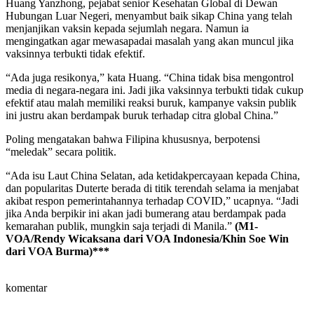
Huang Yanzhong, pejabat senior Kesehatan Global di Dewan
Hubungan Luar Negeri, menyambut baik sikap China yang telah
menjanjikan vaksin kepada sejumlah negara. Namun ia
mengingatkan agar mewasapadai masalah yang akan muncul jika
vaksinnya terbukti tidak efektif.
“Ada juga resikonya,” kata Huang. “China tidak bisa mengontrol
media di negara-negara ini. Jadi jika vaksinnya terbukti tidak cukup
efektif atau malah memiliki reaksi buruk, kampanye vaksin publik
ini justru akan berdampak buruk terhadap citra global China.”
Poling mengatakan bahwa Filipina khususnya, berpotensi
“meledak” secara politik.
“Ada isu Laut China Selatan, ada ketidakpercayaan kepada China,
dan popularitas Duterte berada di titik terendah selama ia menjabat
akibat respon pemerintahannya terhadap COVID,” ucapnya. “Jadi
jika Anda berpikir ini akan jadi bumerang atau berdampak pada
kemarahan publik, mungkin saja terjadi di Manila.”
(M1-
VOA/Rendy Wicaksana dari VOA Indonesia/Khin Soe Win
dari VOA Burma)***
komentar