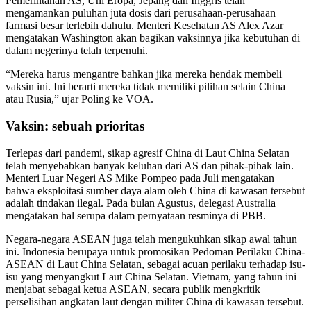
Pemerintahan AS, Uni Eropa, Jepang dan Inggris telah
mengamankan puluhan juta dosis dari perusahaan-perusahaan
farmasi besar terlebih dahulu. Menteri Kesehatan AS Alex Azar
mengatakan Washington akan bagikan vaksinnya jika kebutuhan di
dalam negerinya telah terpenuhi.
“Mereka harus mengantre bahkan jika mereka hendak membeli
vaksin ini. Ini berarti mereka tidak memiliki pilihan selain China
atau Rusia,” ujar Poling ke VOA.
Vaksin: sebuah prioritas
Terlepas dari pandemi, sikap agresif China di Laut China Selatan
telah menyebabkan banyak keluhan dari AS dan pihak-pihak lain.
Menteri Luar Negeri AS Mike Pompeo pada Juli mengatakan
bahwa eksploitasi sumber daya alam oleh China di kawasan tersebut
adalah tindakan ilegal. Pada bulan Agustus, delegasi Australia
mengatakan hal serupa dalam pernyataan resminya di PBB.
Negara-negara ASEAN juga telah mengukuhkan sikap awal tahun
ini. Indonesia berupaya untuk promosikan Pedoman Perilaku China-
ASEAN di Laut China Selatan, sebagai acuan perilaku terhadap isu-
isu yang menyangkut Laut China Selatan. Vietnam, yang tahun ini
menjabat sebagai ketua ASEAN, secara publik mengkritik
perselisihan angkatan laut dengan militer China di kawasan tersebut.