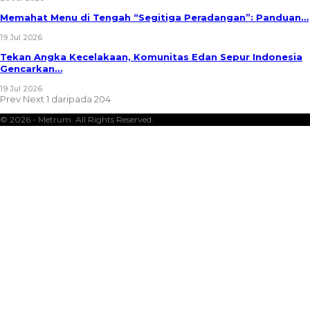
Memahat Menu di Tengah “Segitiga Peradangan”: Panduan…
19 Jul 2026
Tekan Angka Kecelakaan, Komunitas Edan Sepur Indonesia
Gencarkan…
19 Jul 2026
Prev
Next
1 daripada 204
© 2026 - Metrum. All Rights Reserved.