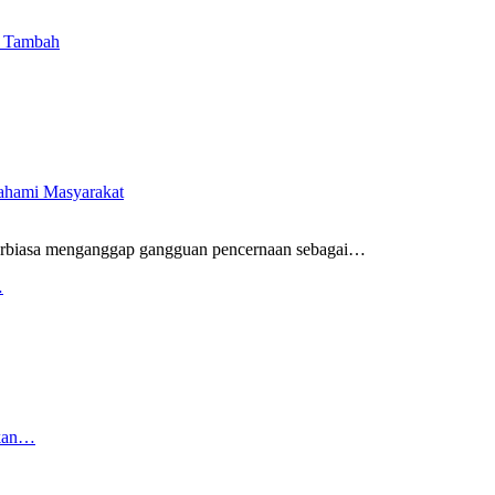
i Tambah
pahami Masyarakat
rbiasa menganggap gangguan pencernaan sebagai
…
…
rkan…