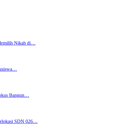
Memilih Nikah di…
easiswa…
 Fokus Bangun…
 Relokasi SDN 026…