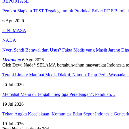
REPORTASE
Pemkot Siapkan TPST Tegalega untuk Produksi Briket RDF Bernila
6 Agu 2026
LINI MASA
NADA
Nyeri Sendi Berawal dari Usus? Fakta Medis yang Masih Jarang Di
Metronom
6 Agu 2026
Oleh Dewi Nada*
SELAMA bertahun-tahun masyarakat Indonesia te
Terapi Lintah: Manfaat Medis Diakui, Namun Tetap Perlu Waspada
26 Jul 2026
Memahat Menu di Tengah “Segitiga Peradangan”: Panduan…
19 Jul 2026
Tekan Angka Kecelakaan, Komunitas Edan Sepur Indonesia Genca
19 Jul 2026
Prev
Next
1 daripada 204