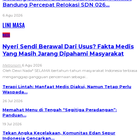
Bandung Percepat Relokasi SDN 026…
6 Agu 2026
LINI MASA
NADA
Nyeri Sendi Berawal Dari Usus? Fakta Medis
Yang Masih Jarang Dipahami Masyarakat
Metronom
6 Agu 2026
Oleh Dewi Nada*
SELAMA bertahun-tahun masyarakat Indonesia terbiasa
menganggap gangguan pencernaan sebagai
…
Terapi Lintah: Manfaat Medis Diakui, Namun Tetap Perlu
Waspada…
26 Jul 2026
Memahat Menu di Tengah “Segitiga Peradangan”:
Panduan…
19 Jul 2026
Tekan Angka Kecelakaan, Komunitas Edan Sepur
Indonesia Gencarkan…