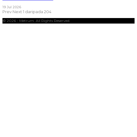
19 Jul 2026
Prev
Next
1 daripada 204
© 2026 - Metrum. All Rights Reserved.