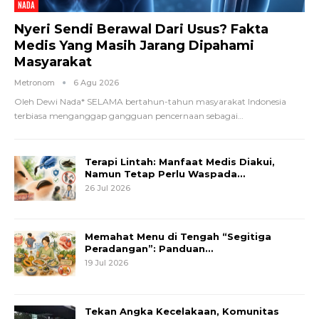
NADA
Nyeri Sendi Berawal Dari Usus? Fakta
Medis Yang Masih Jarang Dipahami
Masyarakat
Metronom
6 Agu 2026
Oleh Dewi Nada*
SELAMA bertahun-tahun masyarakat Indonesia
terbiasa menganggap gangguan pencernaan sebagai
…
Terapi Lintah: Manfaat Medis Diakui,
Namun Tetap Perlu Waspada…
26 Jul 2026
Memahat Menu di Tengah “Segitiga
Peradangan”: Panduan…
19 Jul 2026
Tekan Angka Kecelakaan, Komunitas