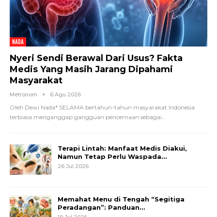
NADA
Nyeri Sendi Berawal Dari Usus? Fakta
Medis Yang Masih Jarang Dipahami
Masyarakat
Metronom
6 Agu 2026
Oleh Dewi Nada*
SELAMA bertahun-tahun masyarakat Indonesia
terbiasa menganggap gangguan pencernaan sebagai
…
Terapi Lintah: Manfaat Medis Diakui,
Namun Tetap Perlu Waspada…
26 Jul 2026
Memahat Menu di Tengah “Segitiga
Peradangan”: Panduan…
19 Jul 2026