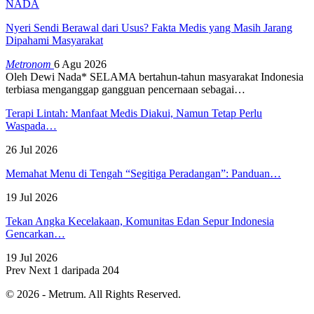
NADA
Nyeri Sendi Berawal dari Usus? Fakta Medis yang Masih Jarang
Dipahami Masyarakat
Metronom
6 Agu 2026
Oleh Dewi Nada*
SELAMA bertahun-tahun masyarakat Indonesia
terbiasa menganggap gangguan pencernaan sebagai
…
Terapi Lintah: Manfaat Medis Diakui, Namun Tetap Perlu
Waspada…
26 Jul 2026
Memahat Menu di Tengah “Segitiga Peradangan”: Panduan…
19 Jul 2026
Tekan Angka Kecelakaan, Komunitas Edan Sepur Indonesia
Gencarkan…
19 Jul 2026
Prev
Next
1 daripada 204
© 2026 - Metrum. All Rights Reserved.