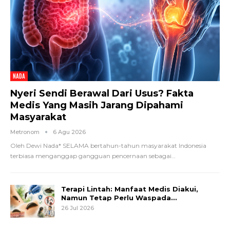
NADA
Nyeri Sendi Berawal Dari Usus? Fakta
Medis Yang Masih Jarang Dipahami
Masyarakat
Metronom
6 Agu 2026
Oleh Dewi Nada*
SELAMA bertahun-tahun masyarakat Indonesia
terbiasa menganggap gangguan pencernaan sebagai
…
Terapi Lintah: Manfaat Medis Diakui,
Namun Tetap Perlu Waspada…
26 Jul 2026