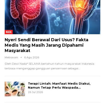
NADA
Nyeri Sendi Berawal Dari Usus? Fakta
Medis Yang Masih Jarang Dipahami
Masyarakat
Metronom
6 Agu 2026
Oleh Dewi Nada*
SELAMA bertahun-tahun masyarakat Indonesia
terbiasa menganggap gangguan pencernaan sebagai
…
Terapi Lintah: Manfaat Medis Diakui,
Namun Tetap Perlu Waspada…
26 Jul 2026