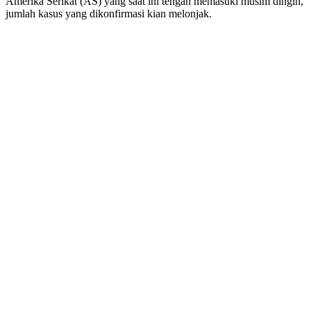
Amerika Serikat (AS) yang saat ini tengah memasuki musim dingin,
jumlah kasus yang dikonfirmasi kian melonjak.