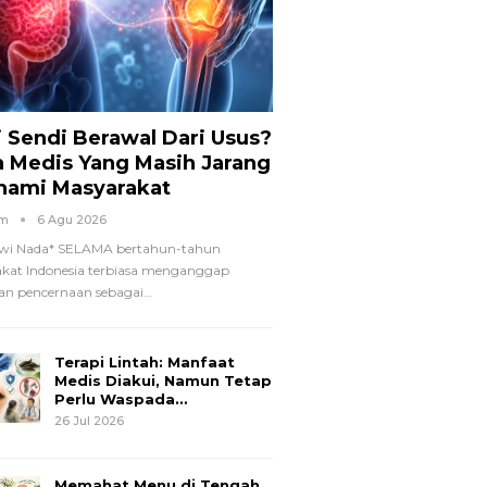
i Sendi Berawal Dari Usus?
a Medis Yang Masih Jarang
hami Masyarakat
om
6 Agu 2026
wi Nada*
SELAMA bertahun-tahun
kat Indonesia terbiasa menganggap
n pencernaan sebagai
…
Terapi Lintah: Manfaat
Medis Diakui, Namun Tetap
Perlu Waspada…
26 Jul 2026
Memahat Menu di Tengah