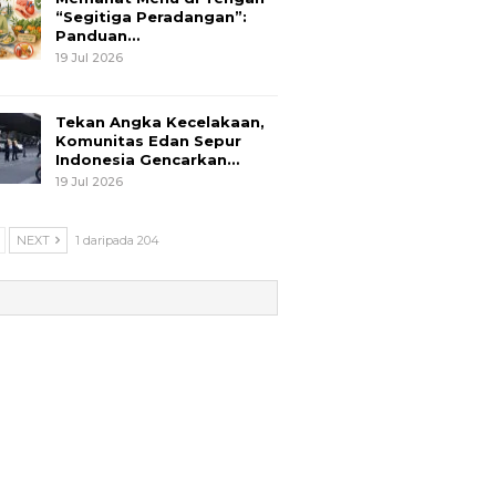
“Segitiga Peradangan”:
Panduan…
19 Jul 2026
Tekan Angka Kecelakaan,
Komunitas Edan Sepur
Indonesia Gencarkan…
19 Jul 2026
NEXT
1 daripada 204