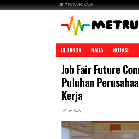
TENTANG KAMI
BERANDA
NADA
NOTASI
Job Fair Future Co
Puluhan Perusahaa
Kerja
REPORTASE
REPORTASE
15 Jun 2026