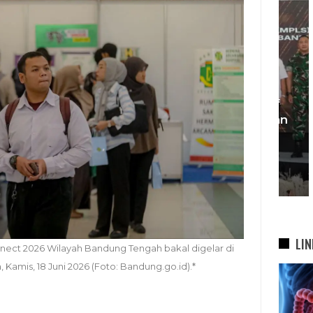
KDS Sambut Kepala Staf
Te
Kepresidenan RI, Tegaskan
si
Komitmen Sukseskan
bah
Program…
5 Agu 2026
LIN
nect 2026 Wilayah Bandung Tengah bakal digelar di
 Kamis, 18 Juni 2026 (Foto: Bandung.go.id).*