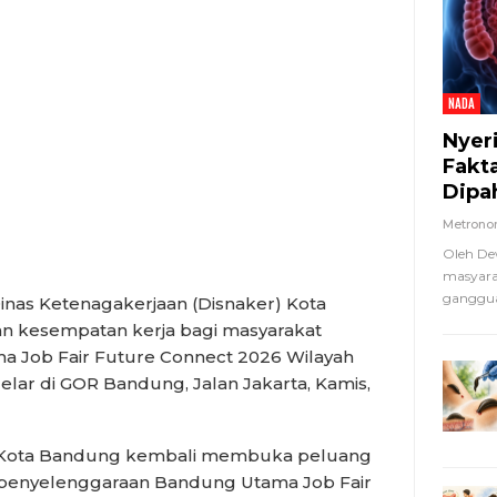
NADA
Nyer
Fakt
Dipa
Metron
Oleh De
masyara
ganggua
s Ketenagakerjaan (Disnaker) Kota
 kesempatan kerja bagi masyarakat
a Job Fair Future Connect 2026 Wilayah
ar di GOR Bandung, Jalan Jakarta, Kamis,
Kota Bandung kembali membuka peluang
ui penyelenggaraan Bandung Utama Job Fair