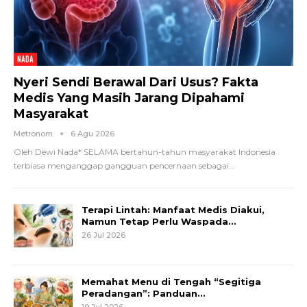
NADA
Nyeri Sendi Berawal Dari Usus? Fakta
Medis Yang Masih Jarang Dipahami
Masyarakat
Metronom
6 Agu 2026
Oleh Dewi Nada*
SELAMA bertahun-tahun masyarakat Indonesia
terbiasa menganggap gangguan pencernaan sebagai
…
Terapi Lintah: Manfaat Medis Diakui,
Namun Tetap Perlu Waspada…
26 Jul 2026
Memahat Menu di Tengah “Segitiga
Peradangan”: Panduan…
19 Jul 2026