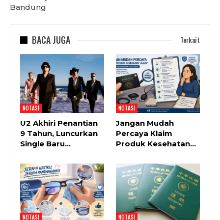
Bandung
BACA JUGA
Terkait
NOTASI
NOTASI
U2 Akhiri Penantian
Jangan Mudah
9 Tahun, Luncurkan
Percaya Klaim
Single Baru…
Produk Kesehatan…
NOTASI
NOTASI