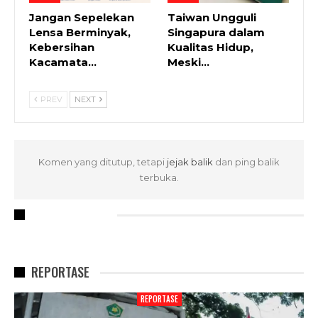
Jangan Sepelekan
Taiwan Ungguli
Lensa Berminyak,
Singapura dalam
Kebersihan
Kualitas Hidup,
Kacamata…
Meski…
PREV
NEXT
Komen yang ditutup, tetapi
jejak balik
dan ping balik
terbuka.
RECENT POSTS
REPORTASE
REPORTASE