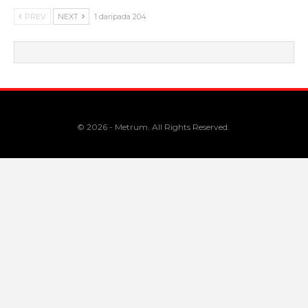
PREV
NEXT
1 daripada 204
© 2026 - Metrum. All Rights Reserved.