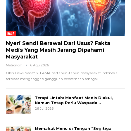
NADA
Nyeri Sendi Berawal Dari Usus? Fakta
Medis Yang Masih Jarang Dipahami
Masyarakat
Metronom
6 Agu 2026
Oleh Dewi Nada*
SELAMA bertahun-tahun masyarakat Indonesia
terbiasa menganggap gangguan pencernaan sebagai
…
Terapi Lintah: Manfaat Medis Diakui,
Namun Tetap Perlu Waspada…
26 Jul 2026
Memahat Menu di Tengah “Segitiga