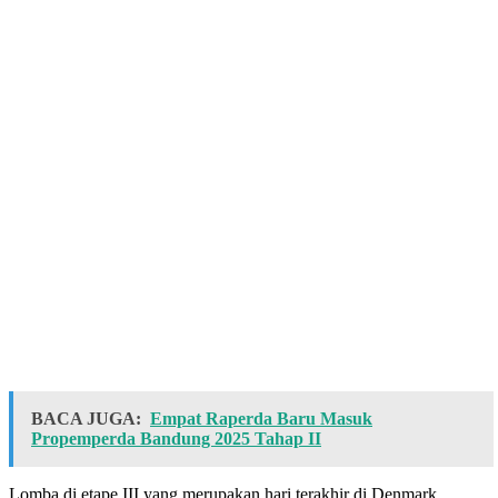
BACA JUGA:
Empat Raperda Baru Masuk
Propemperda Bandung 2025 Tahap II
Lomba di etape III yang merupakan hari terakhir di Denmark