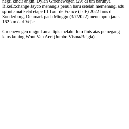
negri kincir angin, Dylan Groenewegen (29) di tim barunya
BikeExchange-Jayco menangis penuh haru setelah memenangi adu
sprint amat ketat etape III Tour de France (TdF) 2022 finis di
Sonderborg, Denmark pada Minggu (3/7/2022) menempuh jarak
182 km dari Vejle.
Groenewegen unggul amat tipis melalui foto finis atas pemegang
kaus kuning Wout Van Aert (Jumbo Visma/Belgia).