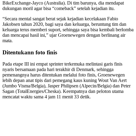
BikeExchange-Jayco (Australia). Di tim barunya, dia mendapat
dukungan moril agar bisa “comeback” setelah kejadian itu.
“Secara mental sangat berat sejak kejadian kecelakaan Fabio
Jakobsen tahun 2020, bagi saya dan keluarga, beruntung tim dan
keluarga terus memberi suport, sehingga saya bisa kembali berlomba
dan mencapai hasil ini,” ujar Groenewegen dengan berlinang air
mata.
Ditentukann foto finis
Pada etape III ini empat sprinter terkemuka melintasi garis finis
nyaris bersamaan pada hari terakhir di Denmark, sehingga
pemenangnya harus ditentukan melalui foto finis, Groenewegen
lebih depan anat tipis dari pemegang kaus kuning Wout Van Aert
(Jumbo Visma/Belgia), Jasper Philipsen (Alpecin/Belgia) dan Peter
Sagan (TotalEnergies/Cheska). Keempatnya dan peloton utama
mencatat waktu sama 4 jam 11 menit 33 detik.