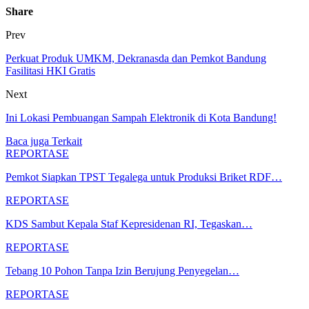
Share
Prev
Perkuat Produk UMKM, Dekranasda dan Pemkot Bandung
Fasilitasi HKI Gratis
Next
Ini Lokasi Pembuangan Sampah Elektronik di Kota Bandung!
Baca juga
Terkait
REPORTASE
Pemkot Siapkan TPST Tegalega untuk Produksi Briket RDF…
REPORTASE
KDS Sambut Kepala Staf Kepresidenan RI, Tegaskan…
REPORTASE
Tebang 10 Pohon Tanpa Izin Berujung Penyegelan…
REPORTASE