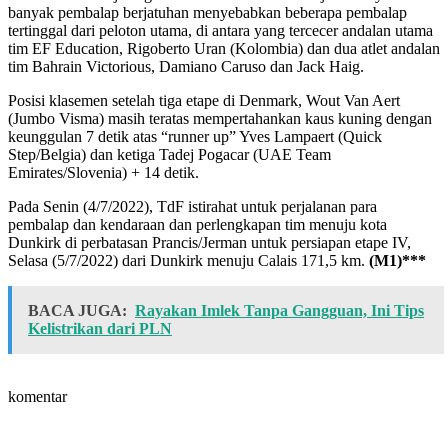
banyak pembalap berjatuhan menyebabkan beberapa pembalap
tertinggal dari peloton utama, di antara yang tercecer andalan utama
tim EF Education, Rigoberto Uran (Kolombia) dan dua atlet andalan
tim Bahrain Victorious, Damiano Caruso dan Jack Haig.
Posisi klasemen setelah tiga etape di Denmark, Wout Van Aert
(Jumbo Visma) masih teratas mempertahankan kaus kuning dengan
keunggulan 7 detik atas “runner up” Yves Lampaert (Quick
Step/Belgia) dan ketiga Tadej Pogacar (UAE Team
Emirates/Slovenia) + 14 detik.
Pada Senin (4/7/2022), TdF istirahat untuk perjalanan para
pembalap dan kendaraan dan perlengkapan tim menuju kota
Dunkirk di perbatasan Prancis/Jerman untuk persiapan etape IV,
Selasa (5/7/2022) dari Dunkirk menuju Calais 171,5 km.
(M1)***
BACA JUGA:
Rayakan Imlek Tanpa Gangguan, Ini Tips
Kelistrikan dari PLN
komentar