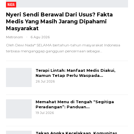
NADA
Nyeri Sendi Berawal Dari Usus? Fakta
Medis Yang Masih Jarang Dipahami
Masyarakat
Metronom
6 Agu 2026
Oleh Dewi Nada*
SELAMA bertahun-tahun masyarakat Indonesia
terbiasa menganggap gangguan pencernaan sebagai
…
Terapi Lintah: Manfaat Medis Diakui,
Namun Tetap Perlu Waspada…
26 Jul 2026
Memahat Menu di Tengah “Segitiga
Peradangan”: Panduan…
19 Jul 2026
Tekan Angka Kecelakaan, Komunitas