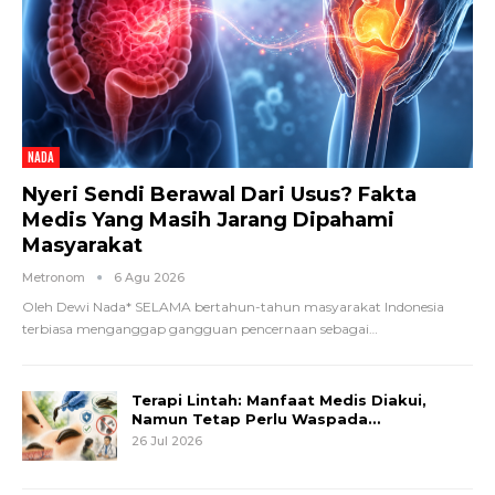
NADA
Nyeri Sendi Berawal Dari Usus? Fakta
Medis Yang Masih Jarang Dipahami
Masyarakat
Metronom
6 Agu 2026
Oleh Dewi Nada*
SELAMA bertahun-tahun masyarakat Indonesia
terbiasa menganggap gangguan pencernaan sebagai
…
Terapi Lintah: Manfaat Medis Diakui,
Namun Tetap Perlu Waspada…
26 Jul 2026