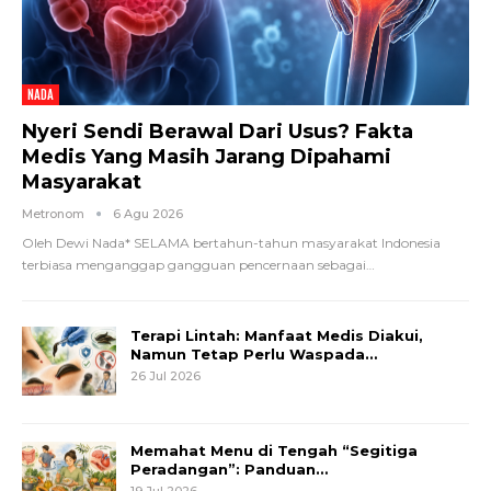
NADA
Nyeri Sendi Berawal Dari Usus? Fakta
Medis Yang Masih Jarang Dipahami
Masyarakat
Metronom
6 Agu 2026
Oleh Dewi Nada*
SELAMA bertahun-tahun masyarakat Indonesia
terbiasa menganggap gangguan pencernaan sebagai
…
Terapi Lintah: Manfaat Medis Diakui,
Namun Tetap Perlu Waspada…
26 Jul 2026
Memahat Menu di Tengah “Segitiga
Peradangan”: Panduan…
19 Jul 2026