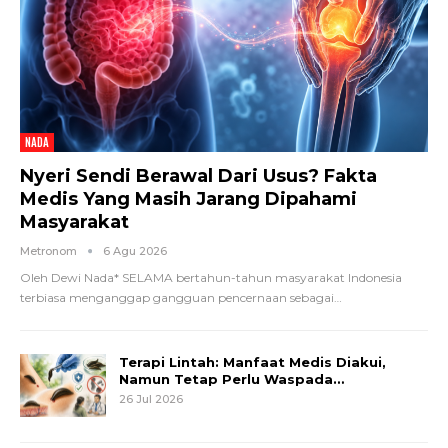
NADA
Nyeri Sendi Berawal Dari Usus? Fakta
Medis Yang Masih Jarang Dipahami
Masyarakat
Metronom
6 Agu 2026
Oleh Dewi Nada*
SELAMA bertahun-tahun masyarakat Indonesia
terbiasa menganggap gangguan pencernaan sebagai
…
Terapi Lintah: Manfaat Medis Diakui,
Namun Tetap Perlu Waspada…
26 Jul 2026