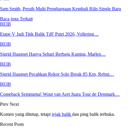
Sam Smith, Peraih Multi Penghargaan Kembali Rilis Single Baru
Baca juga
Terkait
BEIB
Etape V Jadi Titik Balik TdF Putri 2026, Vollering…
BEIB
Sigrid Haugset Hanya Sehari Berbaju Kuning, Marlen…
BEIB
Sigrid Haugset Pecahkan Rekor Solo Break 85 Km, Rebut…
BEIB
Comeback Sempurna! Wout van Aert Juara Tour de Denmark…
Prev
Next
Komen yang ditutup, tetapi
jejak balik
dan ping balik terbuka.
Recent Posts