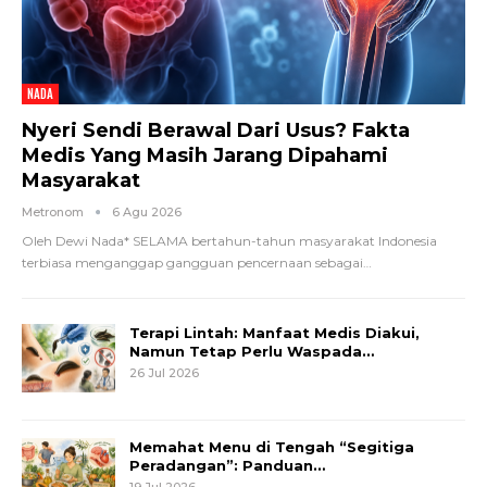
NADA
Nyeri Sendi Berawal Dari Usus? Fakta
Medis Yang Masih Jarang Dipahami
Masyarakat
Metronom
6 Agu 2026
Oleh Dewi Nada*
SELAMA bertahun-tahun masyarakat Indonesia
terbiasa menganggap gangguan pencernaan sebagai
…
Terapi Lintah: Manfaat Medis Diakui,
Namun Tetap Perlu Waspada…
26 Jul 2026
Memahat Menu di Tengah “Segitiga
Peradangan”: Panduan…
19 Jul 2026