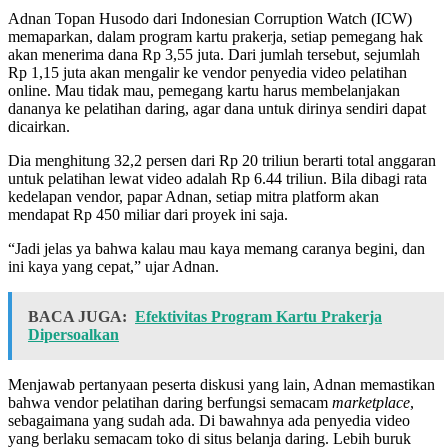
Adnan Topan Husodo dari Indonesian Corruption Watch (ICW)
memaparkan, dalam program kartu prakerja, setiap pemegang hak
akan menerima dana Rp 3,55 juta. Dari jumlah tersebut, sejumlah
Rp 1,15 juta akan mengalir ke vendor penyedia video pelatihan
online. Mau tidak mau, pemegang kartu harus membelanjakan
dananya ke pelatihan daring, agar dana untuk dirinya sendiri dapat
dicairkan.
Dia menghitung 32,2 persen dari Rp 20 triliun berarti total anggaran
untuk pelatihan lewat video adalah Rp 6.44 triliun. Bila dibagi rata
kedelapan vendor, papar Adnan, setiap mitra platform akan
mendapat Rp 450 miliar dari proyek ini saja.
“Jadi jelas ya bahwa kalau mau kaya memang caranya begini, dan
ini kaya yang cepat,” ujar Adnan.
BACA JUGA:
Efektivitas Program Kartu Prakerja
Dipersoalkan
Menjawab pertanyaan peserta diskusi yang lain, Adnan memastikan
bahwa vendor pelatihan daring berfungsi semacam
marketplace
,
sebagaimana yang sudah ada. Di bawahnya ada penyedia video
yang berlaku semacam toko di situs belanja daring. Lebih buruk