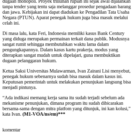
dugaan monopoli. Proyek triliunan rupiah ini sejak awal dijalankan
tanpa tender yang tentu saja melanggar prosedur pengadaan barang
dan jawa. Kebijakan ini dapat diadukan ke Pengadilan Tata Usaha
Negara (PTUN). Aparat penegak hukum juga bisa masuk melalui
celah ini.
Di masa lalu, kata Feri, Indonesia memiliki kasus Bank Century
yang diduga merupakan permainan terkait dana publik. Modusnya
sangat rumit sehingga membutuhkan waktu lama dalam
pengungkapannya. Dalam kasus kartu prakerja, modus yang
diterapkan sangat mudah untuk dipelajari, guna membuktikan
dugaan pelanggaran hukum.
Ketua Saksi Universitas Mulawarman, Ivan Zairani Lisi menyebut,
penegak hukum sebenarnya sudah bisa masuk dalam kasus ini.
Keputusan pemerintah untuk melakukan penunjukan langsung bisa
menjadi pintunya.
“Ada indikasi memang kerja sama itu sudah terjadi sebelum ada
mekanisme penunjukan, dimana program itu sudah dibicarakan
bersama-sama dengan mitra platfom yang ditunjuk, ini kan kolusi,”
kata Ivan.
(M1-VOA/ns/em)***
komentar