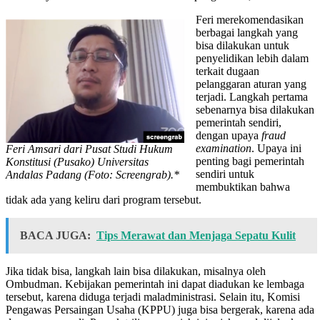
Feri merekomendasikan
berbagai langkah yang
bisa dilakukan untuk
penyelidikan lebih dalam
terkait dugaan
pelanggaran aturan yang
terjadi. Langkah pertama
sebenarnya bisa dilakukan
pemerintah sendiri,
dengan upaya
fraud
examination
. Upaya ini
Feri Amsari dari Pusat Studi Hukum
penting bagi pemerintah
Konstitusi (Pusako) Universitas
sendiri untuk
Andalas Padang (Foto: Screengrab).*
membuktikan bahwa
tidak ada yang keliru dari program tersebut.
BACA JUGA:
Tips Merawat dan Menjaga Sepatu Kulit
Jika tidak bisa, langkah lain bisa dilakukan, misalnya oleh
Ombudman. Kebijakan pemerintah ini dapat diadukan ke lembaga
tersebut, karena diduga terjadi maladministrasi. Selain itu, Komisi
Pengawas Persaingan Usaha (KPPU) juga bisa bergerak, karena ada