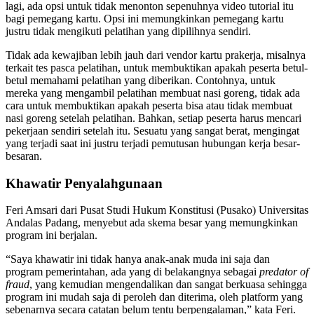
lagi, ada opsi untuk tidak menonton sepenuhnya video tutorial itu
bagi pemegang kartu. Opsi ini memungkinkan pemegang kartu
justru tidak mengikuti pelatihan yang dipilihnya sendiri.
Tidak ada kewajiban lebih jauh dari vendor kartu prakerja, misalnya
terkait tes pasca pelatihan, untuk membuktikan apakah peserta betul-
betul memahami pelatihan yang diberikan. Contohnya, untuk
mereka yang mengambil pelatihan membuat nasi goreng, tidak ada
cara untuk membuktikan apakah peserta bisa atau tidak membuat
nasi goreng setelah pelatihan. Bahkan, setiap peserta harus mencari
pekerjaan sendiri setelah itu. Sesuatu yang sangat berat, mengingat
yang terjadi saat ini justru terjadi pemutusan hubungan kerja besar-
besaran.
Khawatir Penyalahgunaan
Feri Amsari dari Pusat Studi Hukum Konstitusi (Pusako) Universitas
Andalas Padang, menyebut ada skema besar yang memungkinkan
program ini berjalan.
“Saya khawatir ini tidak hanya anak-anak muda ini saja dan
program pemerintahan, ada yang di belakangnya sebagai
predator of
fraud
, yang kemudian mengendalikan dan sangat berkuasa sehingga
program ini mudah saja di peroleh dan diterima, oleh platform yang
sebenarnya secara catatan belum tentu berpengalaman,” kata Feri.