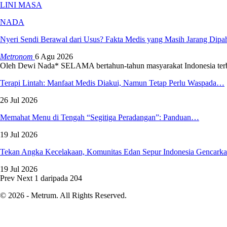
LINI MASA
NADA
Nyeri Sendi Berawal dari Usus? Fakta Medis yang Masih Jarang Dip
Metronom
6 Agu 2026
Oleh Dewi Nada*
SELAMA bertahun-tahun masyarakat Indonesia ter
Terapi Lintah: Manfaat Medis Diakui, Namun Tetap Perlu Waspada…
26 Jul 2026
Memahat Menu di Tengah “Segitiga Peradangan”: Panduan…
19 Jul 2026
Tekan Angka Kecelakaan, Komunitas Edan Sepur Indonesia Gencar
19 Jul 2026
Prev
Next
1 daripada 204
© 2026 - Metrum. All Rights Reserved.