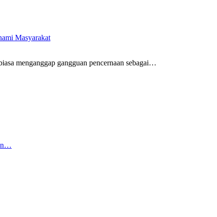
ahami Masyarakat
biasa menganggap gangguan pencernaan sebagai
…
kan…