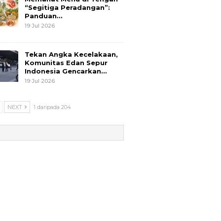
“Segitiga Peradangan”:
Panduan…
19 Jul 2026
Tekan Angka Kecelakaan,
Komunitas Edan Sepur
Indonesia Gencarkan…
19 Jul 2026
NEXT
1 daripada 204