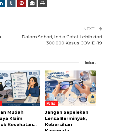
NEXT
k
Dalam Sehari, India Catat Lebih dari
300.000 Kasus COVID-19
Terkait
I
NOTASI
gan Mudah
Jangan Sepelekan
aya Klaim
Lensa Berminyak,
duk Kesehatan…
Kebersihan
Kacamata…