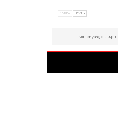
PREV
NEXT
Komen yang ditutup, t