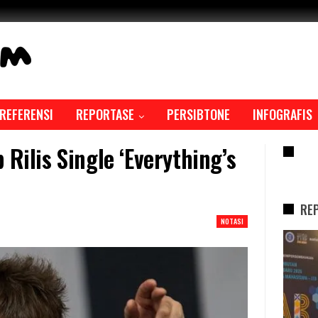
REFERENSI
REPORTASE
PERSIBTONE
INFOGRAFIS
 Rilis Single ‘Everything’s
RE
RE
NOTASI
REPORTASE