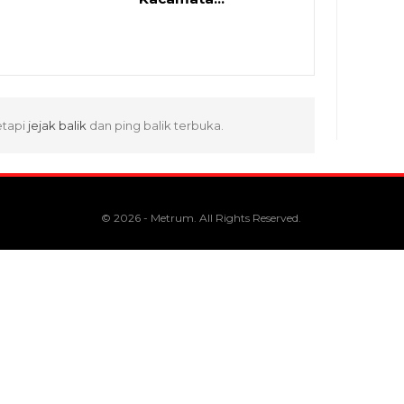
etapi
jejak balik
dan ping balik terbuka.
© 2026 - Metrum. All Rights Reserved.