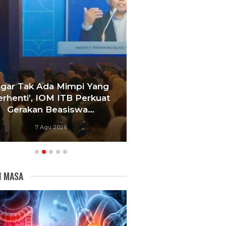
Agar Tak Ada Mimpi Yang
Satukan Siswa D
erhenti’, IOM ITB Perkuat
Sekolah, Pelati
Gerakan Beasiswa…
Bandung Foku
7 Agu 2026
6 Agu 20
I MASA