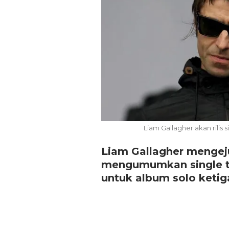
Pemkot Siapkan TPST
Tegalega Untuk Produk
Briket RDF Bernilai Tam
Liam Gallagher akan rilis 
6 Agu 2026
Liam Gallagher menge
mengumumkan single ter
untuk album solo ketig