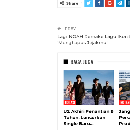
Share
PREV
Lagi, NOAH Remake Lagu Ikoni
‘Menghapus Jejakmu’
BACA JUGA
NOTASI
NOTAS
U2 Akhiri Penantian 9
Jan
Tahun, Luncurkan
Perc
Single Baru…
Pro