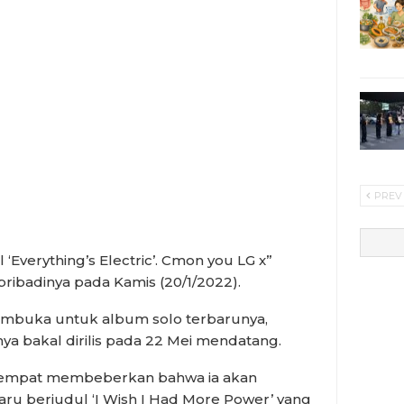
PREV
 ‘Everything’s Electric’. Cmon you LG x”
pribadinya pada Kamis (20/1/2022).
pembuka untuk album solo terbarunya,
a bakal dirilis pada 22 Mei mendatang.
ga sempat membeberkan bahwa ia akan
ru berjudul ‘I Wish I Had More Power’ yang