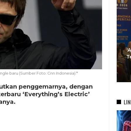
Tren Bergeser, Generasi
Muda Mulai Tinggalkan Pesta
‘
si
Mewah Dan Memilih Nikah
T
bah
Di…
single baru (Sumber Foto: Cnn Indonesia).*
7 Agu 2026
jutkan penggemarnya, dengan
baru ‘Everything’s Electric’
anya.
LIN