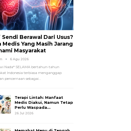
i Sendi Berawal Dari Usus?
a Medis Yang Masih Jarang
hami Masyarakat
om
6 Agu 2026
wi Nada*
SELAMA bertahun-tahun
kat Indonesia terbiasa menganggap
n pencernaan sebagai
…
Terapi Lintah: Manfaat
Medis Diakui, Namun Tetap
Perlu Waspada…
26 Jul 2026
Memahat Menu di Tengah