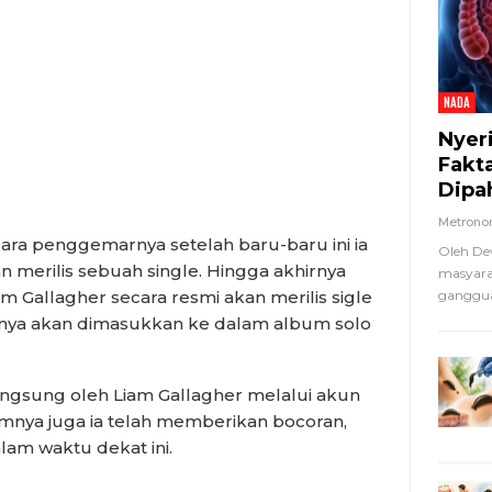
NADA
Nyer
Fakt
Dipa
Metron
ra penggemarnya setelah baru-baru ini ia
Oleh De
 merilis sebuah single. Hingga akhirnya
masyara
 Gallagher secara resmi akan merilis sigle
ganggua
ntinya akan dimasukkan ke dalam album solo
langsung oleh Liam Gallagher melalui akun
umnya juga ia telah memberikan bocoran,
lam waktu dekat ini.