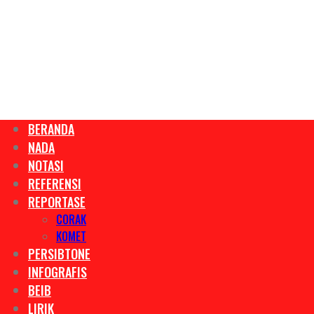
BERANDA
NADA
NOTASI
REFERENSI
REPORTASE
CORAK
KOMET
PERSIBTONE
INFOGRAFIS
BEIB
LIRIK