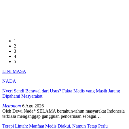
1
2
3
4
5
LINI MASA
NADA
Nyeri Sendi Berawal dari Usus? Fakta Medis yang Masih Jarang
Dipahami Masyarakat
Metronom
6 Agu 2026
Oleh Dewi Nada*
SELAMA bertahun-tahun masyarakat Indonesia
terbiasa menganggap gangguan pencernaan sebagai
…
Terapi Lintah: Manfaat Medis Diakui, Namun Tetap Perlu