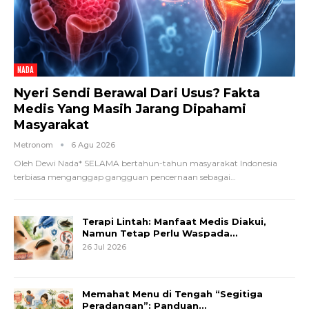
NADA
Nyeri Sendi Berawal Dari Usus? Fakta
Medis Yang Masih Jarang Dipahami
Masyarakat
Metronom
6 Agu 2026
Oleh Dewi Nada*
SELAMA bertahun-tahun masyarakat Indonesia
terbiasa menganggap gangguan pencernaan sebagai
…
Terapi Lintah: Manfaat Medis Diakui,
Namun Tetap Perlu Waspada…
26 Jul 2026
Memahat Menu di Tengah “Segitiga
Peradangan”: Panduan…