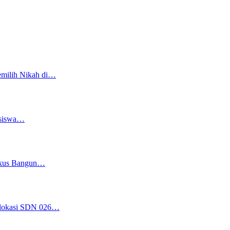
emilih Nikah di…
asiswa…
Fokus Bangun…
Relokasi SDN 026…