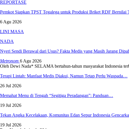
REPORTASE
Pemkot Siapkan TPST Tegalega untuk Produksi Briket RDF Bernilai
6 Agu 2026
LINI MASA
NADA
Nyeri Sendi Berawal dari Usus? Fakta Medis yang Masih Jarang Dip
Metronom
6 Agu 2026
Oleh Dewi Nada*
SELAMA bertahun-tahun masyarakat Indonesia ter
Terapi Lintah: Manfaat Medis Diakui, Namun Tetap Perlu Waspada…
26 Jul 2026
Memahat Menu di Tengah “Segitiga Peradangan”: Panduan…
19 Jul 2026
Tekan Angka Kecelakaan, Komunitas Edan Sepur Indonesia Gencar
19 Jul 2026