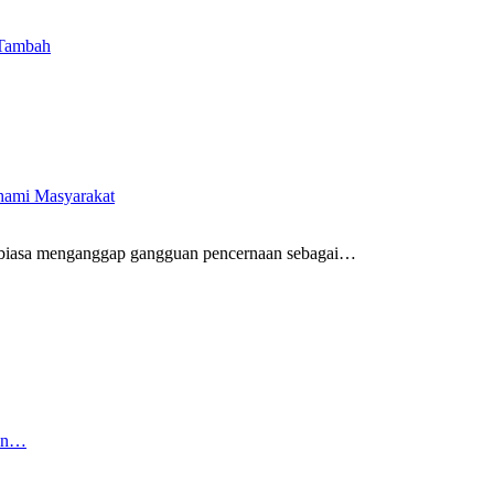
 Tambah
ahami Masyarakat
biasa menganggap gangguan pencernaan sebagai
…
kan…