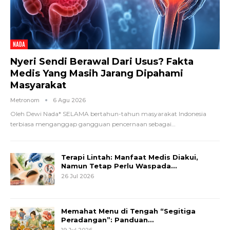
NADA
Nyeri Sendi Berawal Dari Usus? Fakta
Medis Yang Masih Jarang Dipahami
Masyarakat
Metronom
6 Agu 2026
Oleh Dewi Nada*
SELAMA bertahun-tahun masyarakat Indonesia
terbiasa menganggap gangguan pencernaan sebagai
…
Terapi Lintah: Manfaat Medis Diakui,
Namun Tetap Perlu Waspada…
26 Jul 2026
Memahat Menu di Tengah “Segitiga
Peradangan”: Panduan…
19 Jul 2026