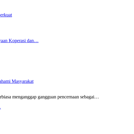
erkuat
yaan Koperasi dan…
pahami Masyarakat
rbiasa menganggap gangguan pencernaan sebagai
…
…