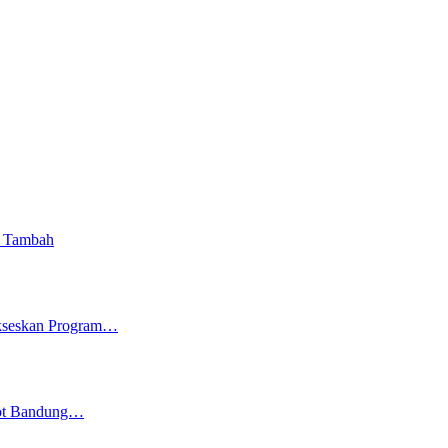
i Tambah
ukseskan Program…
kot Bandung…