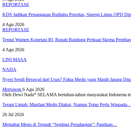
REPORTASE
KDS Jadikan Penanganan Rutilahu Prioritas, Sinergi Lintas OPD Dip
4 Agu 2026
REPORTASE
Temui Wamen Koperasi RI, Bupati Bandung Perkuat Skema Pembia
4 Agu 2026
LINI MASA
NADA
Nyeri Sendi Berawal dari Usus? Fakta Medis yang Masih Jarang Di
Metronom
6 Agu 2026
Oleh Dewi Nada*
SELAMA bertahun-tahun masyarakat Indonesia te
Terapi Lintah: Manfaat Medis Diakui, Namun Tetap Perlu Waspada
26 Jul 2026
Memahat Menu di Tengah “Segitiga Peradangan”: Panduan…