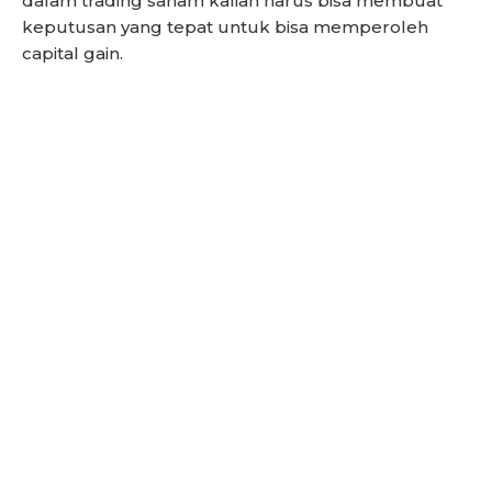
dalam trading saham kalian harus bisa membuat
keputusan yang tepat untuk bisa memperoleh
capital gain.