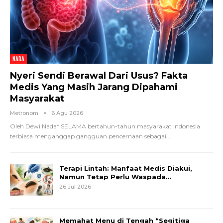
NADA
Nyeri Sendi Berawal Dari Usus? Fakta
Medis Yang Masih Jarang Dipahami
Masyarakat
Metronom
6 Agu 2026
Oleh Dewi Nada*
SELAMA bertahun-tahun masyarakat Indonesia
terbiasa menganggap gangguan pencernaan sebagai
…
Terapi Lintah: Manfaat Medis Diakui,
Namun Tetap Perlu Waspada…
26 Jul 2026
Memahat Menu di Tengah “Segitiga