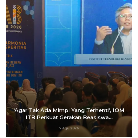
Satu
r Tak Ada Mimpi Yang Terhenti’, IOM
Pel
ITB Perkuat Gerakan Beasiswa…
7 Agu 2026