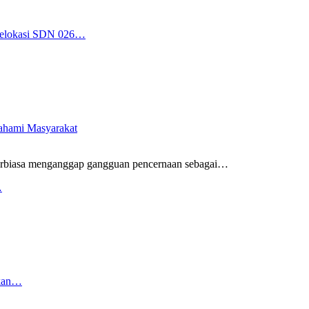
 Relokasi SDN 026…
pahami Masyarakat
rbiasa menganggap gangguan pencernaan sebagai
…
…
rkan…