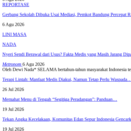
REPORTASE
Gerbang Sekolah Dibuka Usai Mediasi, Pemkot Bandung Percepat
6 Agu 2026
LINI MASA
NADA
Nyeri Sendi Berawal dari Usus? Fakta Medis yang Masih Jarang Di
Metronom
6 Agu 2026
Oleh Dewi Nada*
SELAMA bertahun-tahun masyarakat Indonesia te
Terapi Lintah: Manfaat Medis Diakui, Namun Tetap Perlu Waspada
26 Jul 2026
Memahat Menu di Tengah “Segitiga Peradangan”: Panduan…
19 Jul 2026
Tekan Angka Kecelakaan, Komunitas Edan Sepur Indonesia Genca
19 Jul 2026