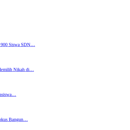
a, 900 Siswa SDN…
Memilih Nikah di…
easiswa…
 Fokus Bangun…