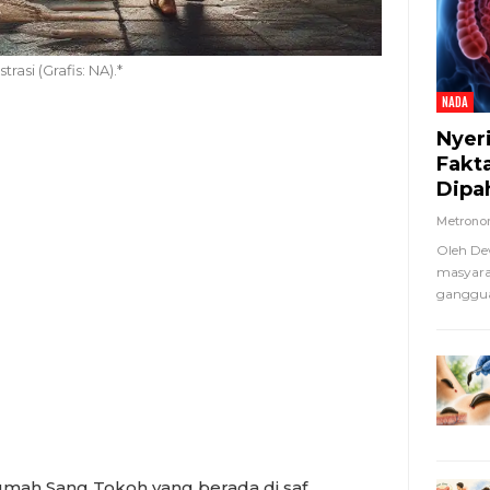
ustrasi (Grafis: NA).*
NADA
Nyer
Fakt
Dipa
Metron
Oleh De
masyara
ganggua
mah Sang Tokoh yang berada di saf