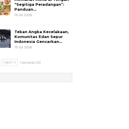
“Segitiga Peradangan”:
Panduan…
19 Jul 2026
Tekan Angka Kecelakaan,
Komunitas Edan Sepur
Indonesia Gencarkan…
19 Jul 2026
NEXT
1 daripada 202