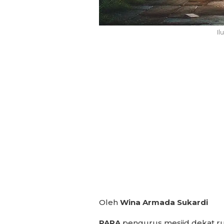
Il
Oleh
Wina Armada Sukardi
PARA
pengurus mesjid dekat ru