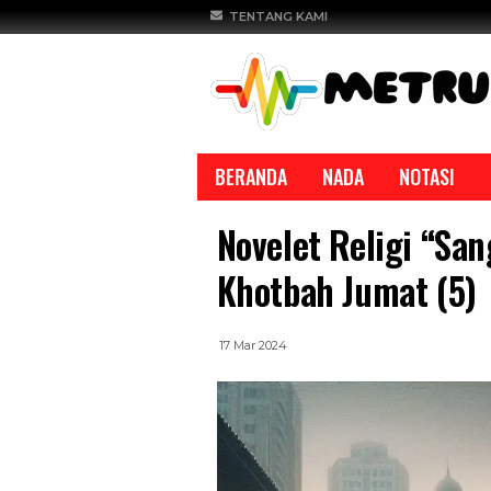
TENTANG KAMI
BERANDA
NADA
NOTASI
Novelet Religi “Sa
Khotbah Jumat (5)
17 Mar 2024
TASE
REPORTASE