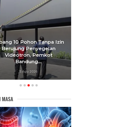
g 10 Pohon Tanpa Izin
erujung Penyegelan
KDS Jadikan Pen
Videotron, Pemkot
Rutilahu Prioritas,
Bandung…
Lintas OPD Dip
5 Agu 2026
4 Agu 2026
I MASA