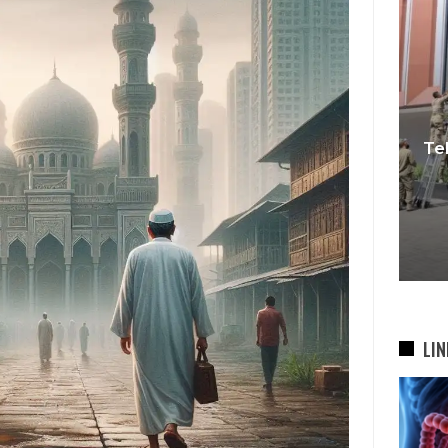
KDS Sambut Kepala Staf
Teban
Kepresidenan RI, Tegaskan
B
Komitmen Sukseskan
Program…
5 Agu 2026
LIN