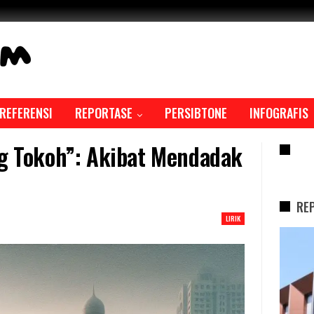
REFERENSI
REPORTASE
PERSIBTONE
INFOGRAFIS
ng Tokoh”: Akibat Mendadak
RE
RE
LIRIK
REPORTASE