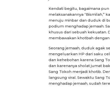
Kendati begitu, bagaimana pun i
melaksanakannya “Bismilah,” ka
menuju minbar dan duduk di bali
podium menghadap jemaah. Sa
khusus dari sebuah kekuatan. D
membawakan khotbah dengan pe
Seorang jemaah, duduk agak se
mengeluarkan HP dari saku cela
dan kehebohan karena Sang Tok
dan karenanya sholat jumat bak
Sang Tokoh menjadi khotib. Den
langsung viral. Sewaktu Sang To
menghadap jemaah, sudah ter