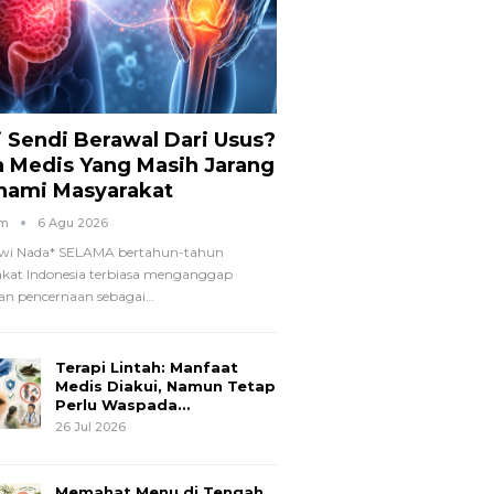
i Sendi Berawal Dari Usus?
a Medis Yang Masih Jarang
hami Masyarakat
om
6 Agu 2026
wi Nada*
SELAMA bertahun-tahun
kat Indonesia terbiasa menganggap
n pencernaan sebagai
…
Terapi Lintah: Manfaat
Medis Diakui, Namun Tetap
Perlu Waspada…
26 Jul 2026
Memahat Menu di Tengah