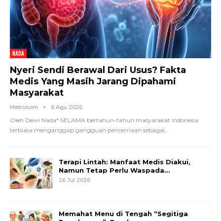
NADA
Nyeri Sendi Berawal Dari Usus? Fakta
Medis Yang Masih Jarang Dipahami
Masyarakat
Metronom
6 Agu 2026
Oleh Dewi Nada*
SELAMA bertahun-tahun masyarakat Indonesia
terbiasa menganggap gangguan pencernaan sebagai
…
Terapi Lintah: Manfaat Medis Diakui,
Namun Tetap Perlu Waspada…
26 Jul 2026
Memahat Menu di Tengah “Segitiga