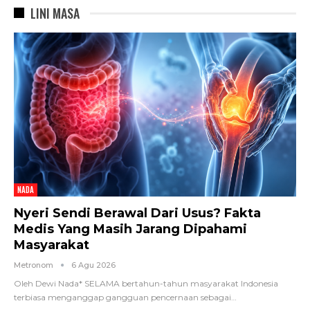
LINI MASA
NADA
Nyeri Sendi Berawal Dari Usus? Fakta
Medis Yang Masih Jarang Dipahami
Masyarakat
Metronom
6 Agu 2026
Oleh Dewi Nada*
SELAMA bertahun-tahun masyarakat Indonesia
terbiasa menganggap gangguan pencernaan sebagai
…