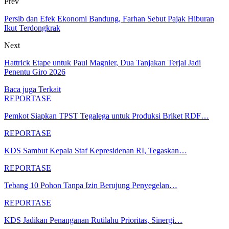
Prev
Persib dan Efek Ekonomi Bandung, Farhan Sebut Pajak Hiburan
Ikut Terdongkrak
Next
Hattrick Etape untuk Paul Magnier, Dua Tanjakan Terjal Jadi
Penentu Giro 2026
Baca juga
Terkait
REPORTASE
Pemkot Siapkan TPST Tegalega untuk Produksi Briket RDF…
REPORTASE
KDS Sambut Kepala Staf Kepresidenan RI, Tegaskan…
REPORTASE
Tebang 10 Pohon Tanpa Izin Berujung Penyegelan…
REPORTASE
KDS Jadikan Penanganan Rutilahu Prioritas, Sinergi…