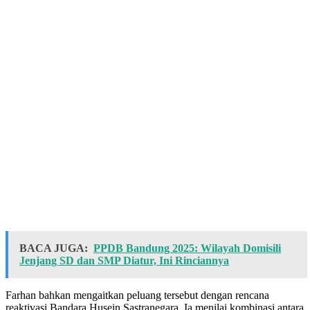
BACA JUGA:
PPDB Bandung 2025: Wilayah Domisili
Jenjang SD dan SMP Diatur, Ini Rinciannya
Farhan bahkan mengaitkan peluang tersebut dengan rencana
reaktivasi Bandara Husein Sastranegara. Ia menilai kombinasi antara