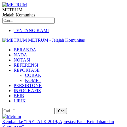
METRUM
Jelajah Komunitas
TENTANG KAMI
METRUM - Jelajah Komunitas
BERANDA
NADA
NOTASI
REFERENSI
REPORTASE
CORAK
KOMET
PERSIBTONE
INFOGRAFIS
BEIB
LIRIK
Kembali ke "PSYTALK 2019, Apresiasi Pada Keindahan dan
Keprimaan"