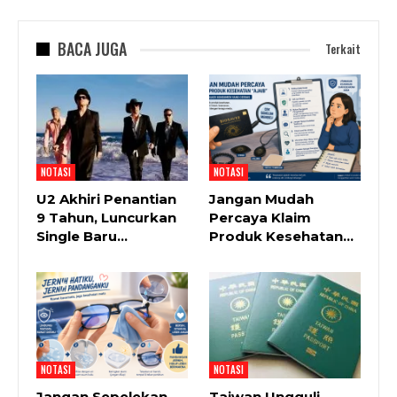
BACA JUGA
Terkait
NOTASI
NOTASI
U2 Akhiri Penantian
Jangan Mudah
9 Tahun, Luncurkan
Percaya Klaim
Single Baru…
Produk Kesehatan…
NOTASI
NOTASI
Jangan Sepelekan
Taiwan Ungguli