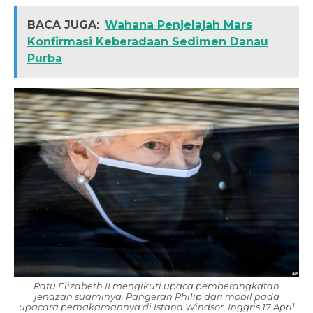
BACA JUGA:
Wahana Penjelajah Mars
Konfirmasi Keberadaan Sedimen Danau
Purba
Ratu Elizabeth II mengikuti upaca pemberangkatan
jenazah suaminya, Pangeran Philip dari mobil pada
upacara pemakamannya di Istana Windsor, Inggris 17 April