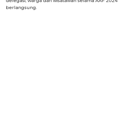
delegasi, warga dan wisatawan selama AAF 2024
berlangsung.