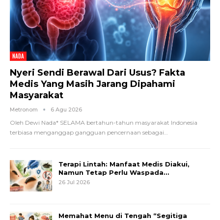
NADA
Nyeri Sendi Berawal Dari Usus? Fakta
Medis Yang Masih Jarang Dipahami
Masyarakat
Metronom
6 Agu 2026
Oleh Dewi Nada*
SELAMA bertahun-tahun masyarakat Indonesia
terbiasa menganggap gangguan pencernaan sebagai
…
Terapi Lintah: Manfaat Medis Diakui,
Namun Tetap Perlu Waspada…
26 Jul 2026
Memahat Menu di Tengah “Segitiga