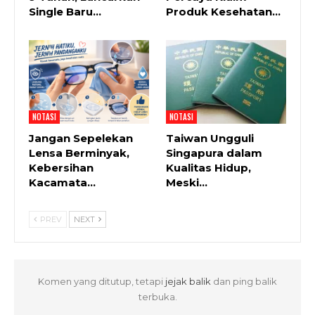
Single Baru…
Produk Kesehatan…
NOTASI
NOTASI
Jangan Sepelekan
Taiwan Ungguli
Lensa Berminyak,
Singapura dalam
Kebersihan
Kualitas Hidup,
Kacamata…
Meski…
PREV
NEXT
Komen yang ditutup, tetapi
jejak balik
dan ping balik
terbuka.