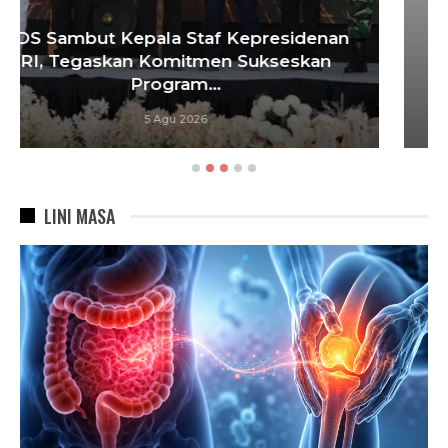
Tebang 10 Pohon Tanpa Izin Berujung
Penyegelan Videotron, Pemkot
Bandung…
5 Agu 2026
LINI MASA