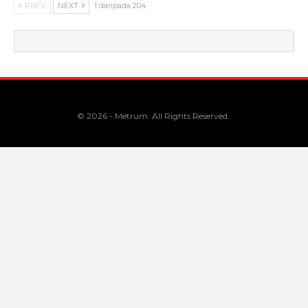
PREV
NEXT
1 daripada 204
© 2026 - Metrum. All Rights Reserved.