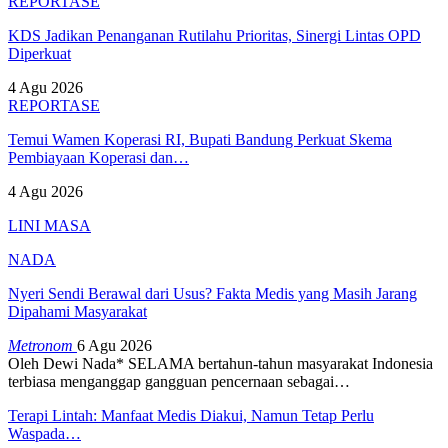
REPORTASE
KDS Jadikan Penanganan Rutilahu Prioritas, Sinergi Lintas OPD
Diperkuat
4 Agu 2026
REPORTASE
Temui Wamen Koperasi RI, Bupati Bandung Perkuat Skema
Pembiayaan Koperasi dan…
4 Agu 2026
LINI MASA
NADA
Nyeri Sendi Berawal dari Usus? Fakta Medis yang Masih Jarang
Dipahami Masyarakat
Metronom
6 Agu 2026
Oleh Dewi Nada*
SELAMA bertahun-tahun masyarakat Indonesia
terbiasa menganggap gangguan pencernaan sebagai
…
Terapi Lintah: Manfaat Medis Diakui, Namun Tetap Perlu
Waspada…